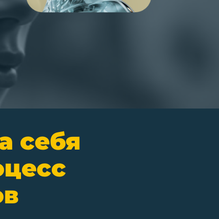
а себя
оцесс
ов