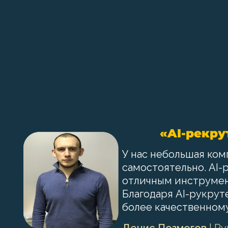
«AI-рекру
У нас небольшая ко
самостоятельно. AI-
отличным инструмен
Благодаря AI-рукру
более качественном