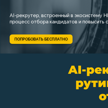
AI-рекрутер, встроенный в экосистему H
процесс отбора кандидатов и повысить 
ПОПРОБОВАТЬ БЕСПЛАТНО
AI-ре
рути
о