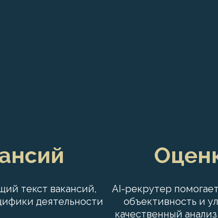
кансий
Оцен
щий текст вакансий,
AI-рекрутер помогает
ецифики
деятельности
объективность и у
качественный анализ