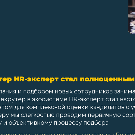
тер HR-эксперт стал полноценны
мпания и подбором новых сотрудников заним
рекрутер в экосистеме HR-эксперт стал нас
том для комплексной оценки кандидатов с 
теру мы слегкостью проводим первичную со
у и объективному процессу подбора