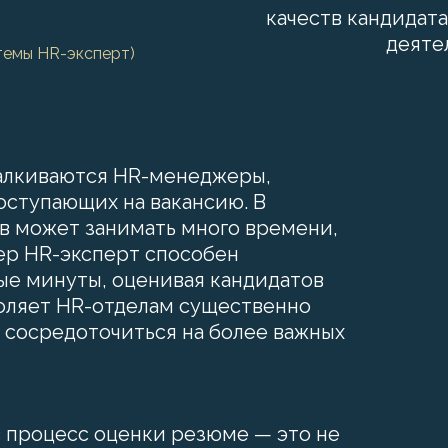
качеств кандидат
деяте
темы HR-эксперт)
талкиваются HR-менеджеры,
оступающих на вакансию. В
в может занимать много времени,
тер HR-эксперт способен
ые минуты, оценивая кандидатов
воляет HR-отделам существенно
и сосредоточиться на более важных
 процесс оценки резюме — это не